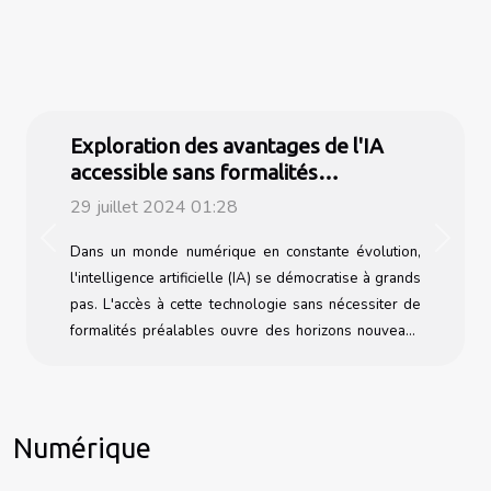
Exploration des avantages de l'IA
accessible sans formalités
d'inscription
29 juillet 2024 01:28
Previous
Next
Dans un monde numérique en constante évolution,
l'intelligence artificielle (IA) se démocratise à grands
pas. L'accès à cette technologie sans nécessiter de
formalités préalables ouvre des horizons nouveaux
pour les utilisateurs et les entreprises. Découvrons
ensemble comment cette accessibilité peut
transformer nos interactions quotidiennes avec la
technologie, et quels bénéfices nous pouvons tirer
Numérique
de ces outils avancés dans divers secteurs d'activité.
Qu'est-ce que l'IA accessible sans formalités