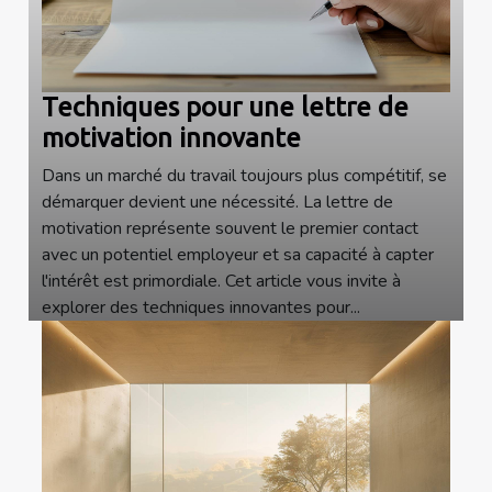
Techniques pour une lettre de
motivation innovante
Dans un marché du travail toujours plus compétitif, se
démarquer devient une nécessité. La lettre de
motivation représente souvent le premier contact
avec un potentiel employeur et sa capacité à capter
l'intérêt est primordiale. Cet article vous invite à
explorer des techniques innovantes pour...