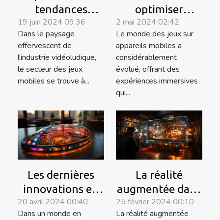
tendances
optimiser
19 juin 2024 09:36
2 mai 2024 02:42
actuelles dans
l'autonomie de
Dans le paysage
Le monde des jeux sur
les jeux mobiles
la batterie pour
effervescent de
appareils mobiles a
et leur impact
des sessions de
l'industrie vidéoludique,
considérablement
sur la
jeu prolongées
le secteur des jeux
évolué, offrant des
communauté
sur mobile
mobiles se trouve à...
expériences immersives
qui...
des joueurs
La réalité
Les dernières
augmentée dans
innovations en
25 février 2024 00:10
20 avril 2024 00:40
les applications
matière de
La réalité augmentée
Dans un monde en
mobiles : usages
smartphones et