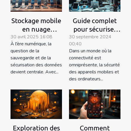
Stockage mobile
Guide complet
en nuage
pour sécuriser
30 avril 2025 16:08
30 septembre 2024
comparatif des
vos appareils
À l'ère numérique, la
00:40
services et
mobiles et
question de la
Dans un monde où la
conseils pour
ordinateurs
sauvegarde et de la
connectivité est
sécuriser vos
sécurisation des données
omniprésente, la sécurité
données
devient centrale. Avec...
des appareils mobiles et
des ordinateurs...
Exploration des
Comment