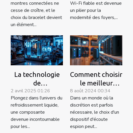
montres connectées ne
Wi-Fi fiable est devenue
astuces pour
cesse de croître, et le
un pilier pour la
couvrir tous les
choix du bracelet devient
modernité des foyers,...
un élément...
angles
La technologie
Comment choisir
de
le meilleur
2 avril 2025 01:26
8 août 2024 00:34
refroidissement
dispositif
Plongez dans l'univers du
Dans un monde où la
liquide dans les
d'écoute espion
refroidissement liquide,
discrétion est parfois
PC customisés
pour vos besoins
une composante
nécessaire, le choix d'un
devenue incontournable
dispositif d'écoute
pour les...
espion peut...