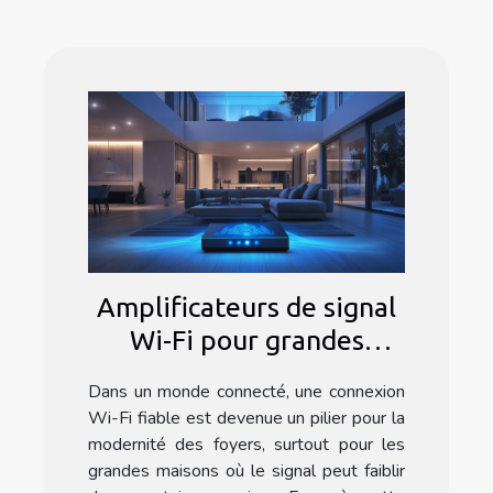
Amplificateurs de signal
Wi-Fi pour grandes
maisons Solutions et
Dans un monde connecté, une connexion
astuces pour couvrir tous
Wi-Fi fiable est devenue un pilier pour la
les angles
modernité des foyers, surtout pour les
grandes maisons où le signal peut faiblir