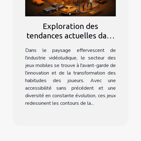
Exploration des
tendances actuelles dans
les jeux mobiles et leur
Dans le paysage effervescent de
impact sur la
l'industrie vidéoludique, le secteur des
communauté des joueurs
jeux mobiles se trouve à l'avant-garde de
l'innovation et de la transformation des
habitudes des joueurs. Avec une
accessibilité sans précédent et une
diversité en constante évolution, ces jeux
redessinent les contours de la...