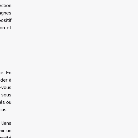
ection
agnes
ositif
ion et
ue. En
éder à
z-vous
 sous
ués ou
nus.
 liens
nir un