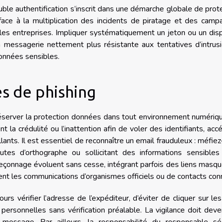
uble authentification s’inscrit dans une démarche globale de prot
ace à la multiplication des incidents de piratage et des camp
es entreprises. Impliquer systématiquement un jeton ou un disp
a messagerie nettement plus résistante aux tentatives d’intrus
données sensibles.
es de phishing
réserver la protection données dans tout environnement numériq
la crédulité ou l’inattention afin de voler des identifiants, acc
ants. Il est essentiel de reconnaître un email frauduleux : méfie
utes d’orthographe ou sollicitant des informations sensibles
eçonnage évoluent sans cesse, intégrant parfois des liens masq
ment les communications d’organismes officiels ou de contacts con
rs vérifier l’adresse de l’expéditeur, d’éviter de cliquer sur les
ersonnelles sans vérification préalable. La vigilance doit deve