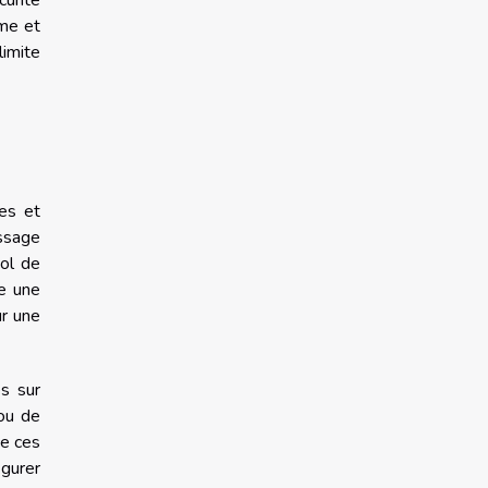
urité
rme et
limite
ges et
essage
vol de
se une
ur une
es sur
 ou de
ce ces
igurer