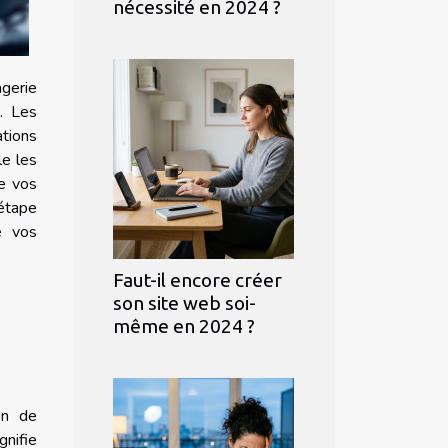
nécessité en 2024 ?
agerie
. Les
ations
le les
de vos
 étape
de vos
Faut-il encore créer
son site web soi-
même en 2024 ?
on de
gnifie