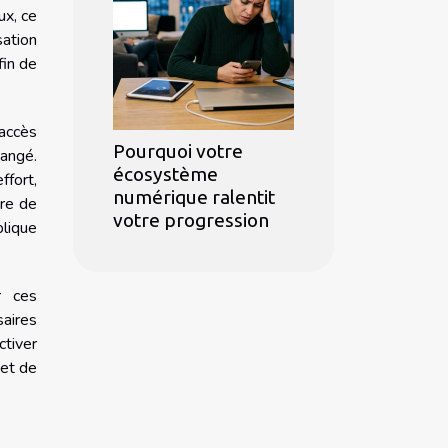
ux, ce
sation
fin de
 accès
Pourquoi votre
hangé.
écosystème
fort,
numérique ralentit
ire de
votre progression
lique
r ces
aires
tiver
 et de