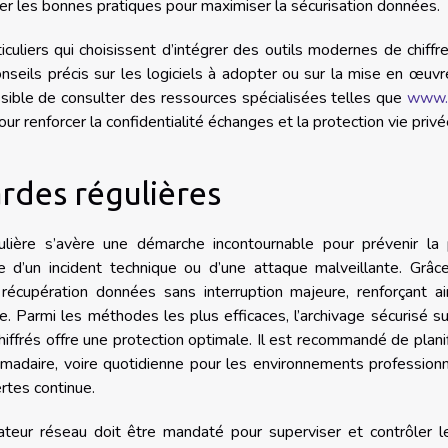
uer les bonnes pratiques pour maximiser la sécurisation données.
culiers qui choisissent d’intégrer des outils modernes de chiff
onseils précis sur les logiciels à adopter ou sur la mise en œuv
ssible de consulter des ressources spécialisées telles que
www.
r renforcer la confidentialité échanges et la protection vie privé
rdes régulières
lière s’avère une démarche incontournable pour prévenir la 
e d’un incident technique ou d’une attaque malveillante. Grâc
 récupération données sans interruption majeure, renforçant ai
e. Parmi les méthodes les plus efficaces, l’archivage sécurisé s
iffrés offre une protection optimale. Il est recommandé de planif
adaire, voire quotidienne pour les environnements professionn
ertes continue.
rateur réseau doit être mandaté pour superviser et contrôler 