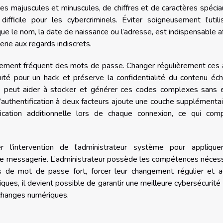
s majuscules et minuscules, de chiffres et de caractères spécia
ifficile pour les cybercriminels. Éviter soigneusement l’utili
ue le nom, la date de naissance ou l’adresse, est indispensable a
rie aux regards indiscrets.
llement fréquent des mots de passe. Changer régulièrement ces
nité pour un hack et préserve la confidentialité du contenu éc
 peut aider à stocker et générer ces codes complexes sans ef
. L’authentification à deux facteurs ajoute une couche supplémenta
ication additionnelle lors de chaque connexion, ce qui comp
 l’intervention de l’administrateur système pour applique
 messagerie. L’administrateur possède les compétences nécess
s de mot de passe fort, forcer leur changement régulier et ac
tiques, il devient possible de garantir une meilleure cybersécurité
échanges numériques.