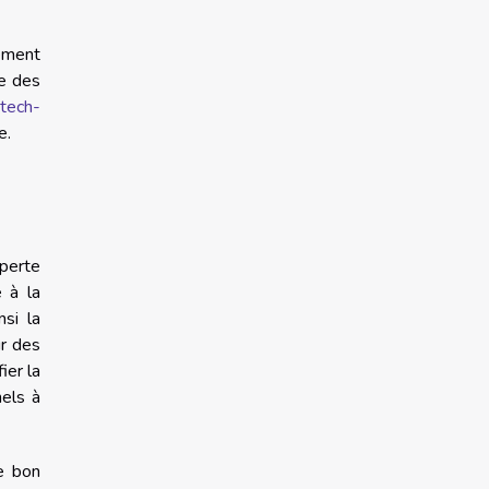
rement
re des
tech-
e.
perte
e à la
nsi la
ur des
ier la
els à
le bon