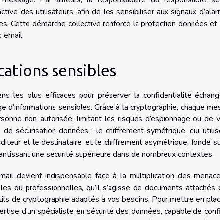
message. Par ailleurs, la responsabilité du responsable séc
tive des utilisateurs, afin de les sensibiliser aux signaux d’ala
. Cette démarche collective renforce la protection données et 
 email.
ations sensibles
ns les plus efficaces pour préserver la confidentialité échan
ange d’informations sensibles. Grâce à la cryptographie, chaque m
personne non autorisée, limitant les risques d’espionnage ou de 
de sécurisation données : le chiffrement symétrique, qui utili
diteur et le destinataire, et le chiffrement asymétrique, fondé s
garantissant une sécurité supérieure dans de nombreux contextes.
mail devient indispensable face à la multiplication des menac
lles ou professionnelles, qu’il s’agisse de documents attachés
utils de cryptographie adaptés à vos besoins. Pour mettre en pla
pertise d’un spécialiste en sécurité des données, capable de conf