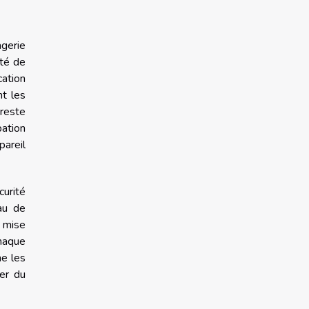
agerie
ité de
cation
nt les
 reste
pation
pareil
curité
au de
a mise
chaque
me les
er du