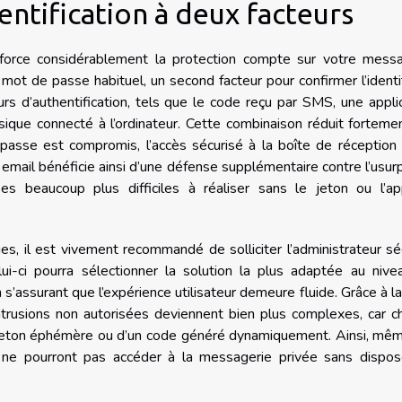
entification à deux facteurs
renforce considérablement la protection compte sur votre mess
mot de passe habituel, un second facteur pour confirmer l’ident
teurs d’authentification, tels que le code reçu par SMS, une appli
sique connecté à l’ordinateur. Cette combinaison réduit forteme
passe est compromis, l’accès sécurisé à la boîte de réception
email bénéficie ainsi d’une défense supplémentaire contre l’usur
ses beaucoup plus difficiles à réaliser sans le jeton ou l’ap
es, il est vivement recommandé de solliciter l’administrateur sé
ui-ci pourra sélectionner la solution la plus adaptée au nive
n s’assurant que l’expérience utilisateur demeure fluide. Grâce à l
intrusions non autorisées deviennent bien plus complexes, car 
un jeton éphémère ou d’un code généré dynamiquement. Ainsi, mê
s ne pourront pas accéder à la messagerie privée sans dispos