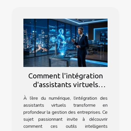
Comment l'intégration
d'assistants virtuels
optimise-t-elle les
À l’ère du numérique, l’intégration des
opérations commerciales
assistants virtuels transforme en
?
profondeur la gestion des entreprises. Ce
sujet passionnant invite à découvrir
comment ces outils intelligents