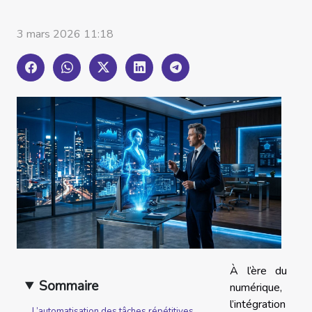
3 mars 2026 11:18
À l’ère du
Sommaire
numérique,
l’intégration
L’automatisation des tâches répétitives