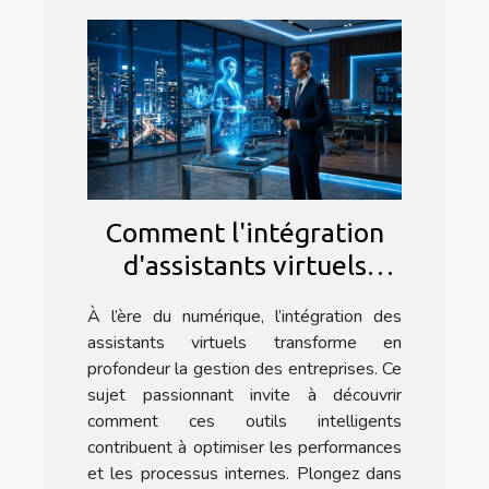
Comment l'intégration
d'assistants virtuels
optimise-t-elle les
À l’ère du numérique, l’intégration des
opérations commerciales
assistants virtuels transforme en
?
profondeur la gestion des entreprises. Ce
sujet passionnant invite à découvrir
comment ces outils intelligents
contribuent à optimiser les performances
et les processus internes. Plongez dans