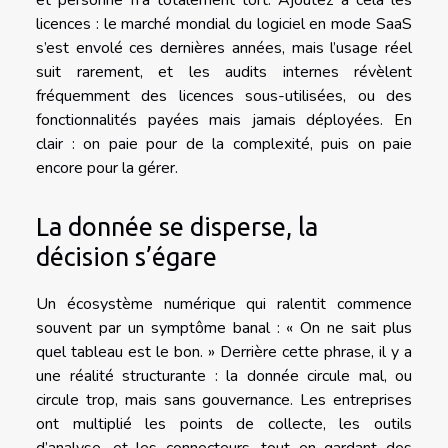
et personne n’a totalement tort. Ajoutez à cela les
licences : le marché mondial du logiciel en mode SaaS
s’est envolé ces dernières années, mais l’usage réel
suit rarement, et les audits internes révèlent
fréquemment des licences sous-utilisées, ou des
fonctionnalités payées mais jamais déployées. En
clair : on paie pour de la complexité, puis on paie
encore pour la gérer.
La donnée se disperse, la
décision s’égare
Un écosystème numérique qui ralentit commence
souvent par un symptôme banal : « On ne sait plus
quel tableau est le bon. » Derrière cette phrase, il y a
une réalité structurante : la donnée circule mal, ou
circule trop, mais sans gouvernance. Les entreprises
ont multiplié les points de collecte, les outils
d’analyse, et les connecteurs, tout en gardant des