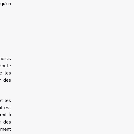
qu'un
hoisis
 doute
e les
r des
t les
il est
roit à
e des
ement