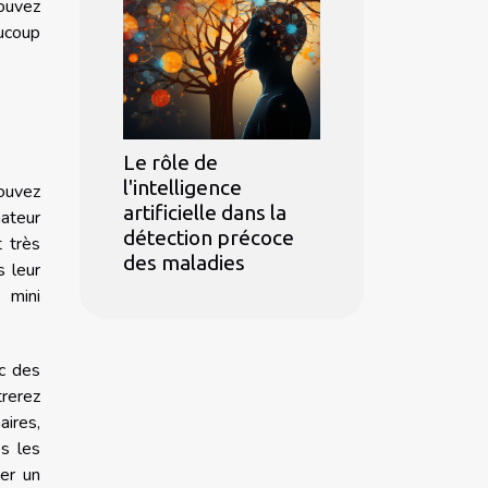
ouvez
ucoup
Le rôle de
l'intelligence
pouvez
artificielle dans la
ateur
détection précoce
t très
des maladies
s leur
 mini
c des
trerez
aires,
es les
er un