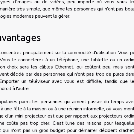
s types d'images ou de vidéos, peu importe où vous vous tr
manière très simple, que même les personnes qui n'ont pas bea
logies modernes peuvent le gérer.
 avantages
 concentrez principalement sur la commodité d'utilisation. Vous 
Vous le connecterez à un téléphone, une tablette ou un ordin
bon choix sera les câbles Ethernet, qui coûtent peu, mais son
uvent décidé par des personnes qui n'ont pas trop de place dan
porter un téléviseur avec vous est difficile, tandis que le
roit à l'autre.
opulaires parmi les personnes qui aiment passer du temps ave
 à une fête à la maison ou à une réunion informelle, où vous mon
 d'un mini projecteur est que par rapport aux projecteurs ordin
 ne coûte pas trop cher. C'est l'une des raisons pour lesquell
qui n'ont pas un gros budget pour démarrer décident d'achet