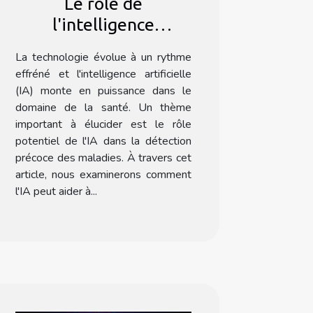
Le rôle de
l'intelligence
artificielle dans la
La technologie évolue à un rythme
détection précoce des
effréné et l'intelligence artificielle
maladies
(IA) monte en puissance dans le
domaine de la santé. Un thème
important à élucider est le rôle
potentiel de l'IA dans la détection
précoce des maladies. À travers cet
article, nous examinerons comment
l'IA peut aider à...