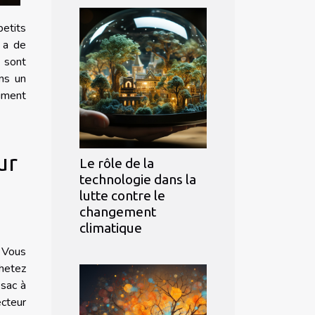
etits
y a de
 sont
ns un
aiment
ur
Le rôle de la
technologie dans la
lutte contre le
changement
climatique
. Vous
chetez
 sac à
cteur