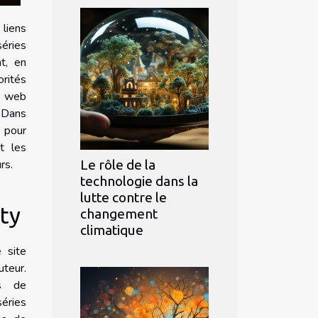
 liens
éries
t, en
rités
te web
. Dans
 pour
t les
Le rôle de la
rs.
technologie dans la
lutte contre le
ty
changement
climatique
 site
uteur.
ns de
éries