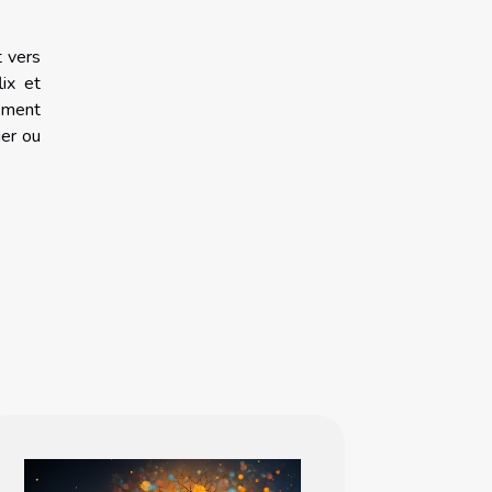
t vers
ix et
ement
er ou