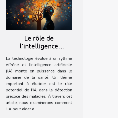
Le rôle de
l'intelligence
artificielle dans la
La technologie évolue à un rythme
détection précoce des
effréné et l'intelligence artificielle
maladies
(IA) monte en puissance dans le
domaine de la santé. Un thème
important à élucider est le rôle
potentiel de l'IA dans la détection
précoce des maladies. À travers cet
article, nous examinerons comment
l'IA peut aider à...