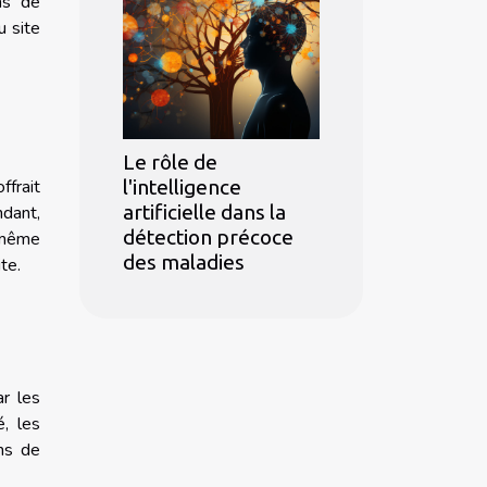
ns de
u site
Le rôle de
l'intelligence
ffrait
artificielle dans la
ndant,
détection précoce
a même
des maladies
te.
r les
, les
ms de