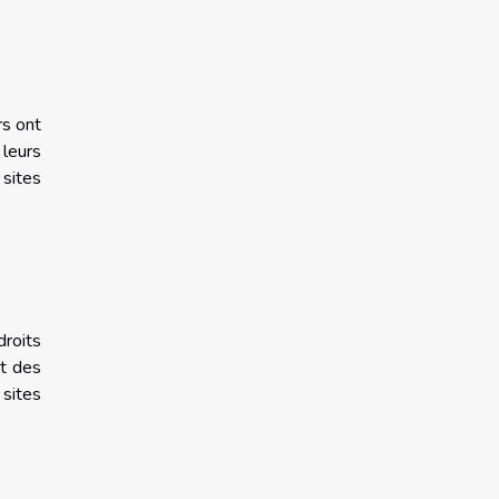
rs ont
 leurs
 sites
droits
nt des
 sites