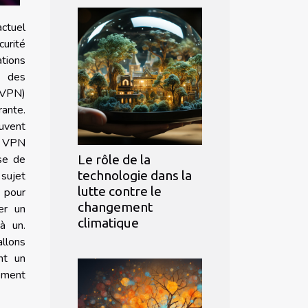
ctuel
curité
ions
n des
(VPN)
ante.
uvent
s VPN
Le rôle de la
sse de
technologie dans la
 sujet
lutte contre le
 pour
changement
er un
climatique
à un.
llons
nt un
lement