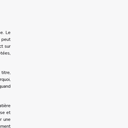
ne. Le
e peut
ct sur
ptées,
titre,
rquoi,
 quand
atière
sse et
ir une
rement