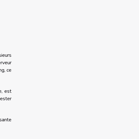
sieurs
erveur
ng, ce
e, est
tester
ssante