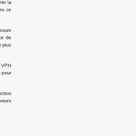
rer la
es, ce
courir
ce de
e plus
rs VPN
e pour
nction
rveurs