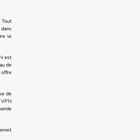
 Tout
s dans
ire le
PN est
eau de
 offre
sse de
ns VPN
 bande
ternet