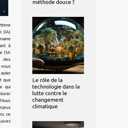
méthode douce ?
ythme
le (IA)
maine
ant à
e l'IA
e des
, nous
aider
Le rôle de la
ôt que
technologie dans la
ce qui
lutte contre le
liorer
changement
. Nous
climatique
njeux
ans ce
uivez