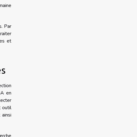
omaine
s. Par
raiter
es et
es
ection
IA en
tecter
 outil
 ainsi
herche