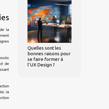
ies
 de la
rement
signes
Quelles sont les
bonnes raisons pour
ostic
se faire former à
té de
l’UX Design ?
issant
action
le, la
ection