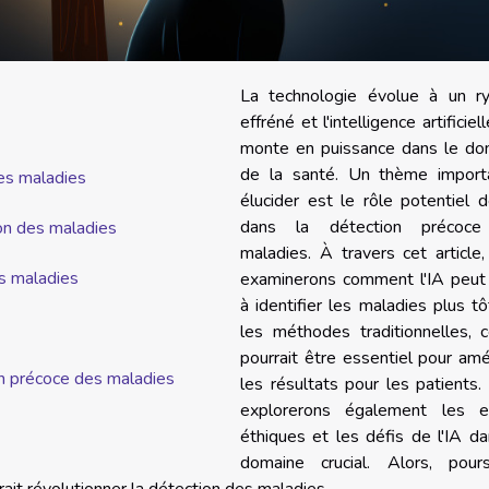
La technologie évolue à un r
effréné et l'intelligence artificiel
monte en puissance dans le do
de la santé. Un thème import
des maladies
élucider est le rôle potentiel d
dans la détection précoc
tion des maladies
maladies. À travers cet article
es maladies
examinerons comment l'IA peut 
à identifier les maladies plus t
les méthodes traditionnelles, 
pourrait être essentiel pour amé
ion précoce des maladies
les résultats pour les patients
explorerons également les e
éthiques et les défis de l'IA d
domaine crucial. Alors, pours