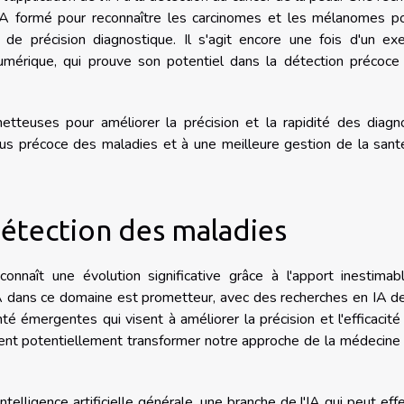
IA formé pour reconnaître les carcinomes et les mélanomes po
de précision diagnostique. Il s'agit encore une fois d'un ex
mérique, qui prouve son potentiel dans la détection précoce 
tteuses pour améliorer la précision et la rapidité des diagno
plus précoce des maladies et à une meilleure gestion de la san
 détection des maladies
nnaît une évolution significative grâce à l'apport inestimab
de l'IA dans ce domaine est prometteur, avec des recherches en IA d
 émergentes qui visent à améliorer la précision et l'efficacité
ent potentiellement transformer notre approche de la médecine
ntelligence artificielle générale, une branche de l'IA qui peut eff