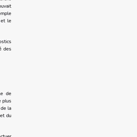
uvait
emple
et le
stics
té des
le de
e plus
 de la
 et du
ectuer