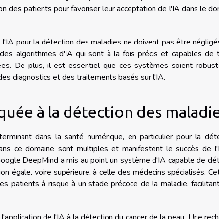
ation des patients pour favoriser leur acceptation de l'IA dans le d
 de l'IA pour la détection des maladies ne doivent pas être négligé
 des algorithmes d'IA qui sont à la fois précis et capables de t
es. De plus, il est essentiel que ces systèmes soient robust
té des diagnostics et des traitements basés sur l'IA.
quée à la détection des maladi
 déterminant dans la santé numérique, en particulier pour la dét
ns ce domaine sont multiples et manifestent le succès de l'
 Google DeepMind a mis au point un système d'IA capable de dé
on égale, voire supérieure, à celle des médecins spécialisés. Cet
es patients à risque à un stade précoce de la maladie, facilitant
'application de l'IA à la détection du cancer de la peau. Une rec