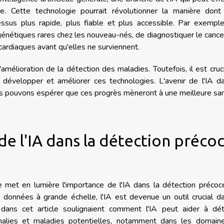
ne. Cette technologie pourrait révolutionner la manière dont
ssus plus rapide, plus fiable et plus accessible. Par exemple
énétiques rares chez les nouveau-nés, de diagnostiquer le cance
cardiaques avant qu'elles ne surviennent.
'amélioration de la détection des maladies. Toutefois, il est cruc
 développer et améliorer ces technologies. L'avenir de l'IA d
us pouvons espérer que ces progrès mèneront à une meilleure sa
 de l'IA dans la détection préco
le met en lumière l'importance de l'IA dans la détection préco
 données à grande échelle, l'IA est devenue un outil crucial d
dans cet article soulignaient comment l'IA peut aider à dét
malies et maladies potentielles, notamment dans les domain