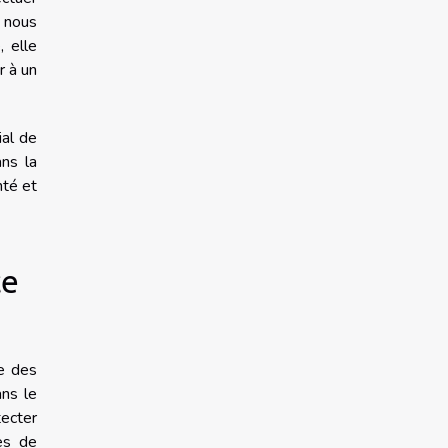
 nous
, elle
r à un
ial de
ans la
nté et
ce
ce des
ans le
ecter
es de