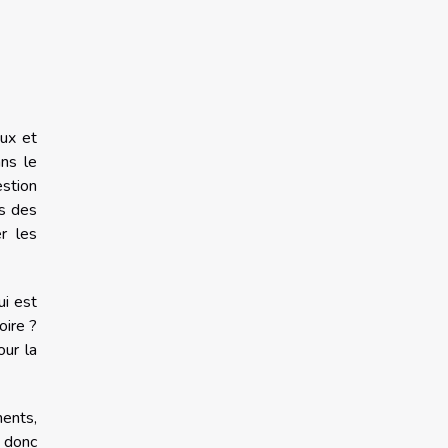
eux et
ans le
estion
es des
r les
ui est
oire ?
ur la
ments,
t donc