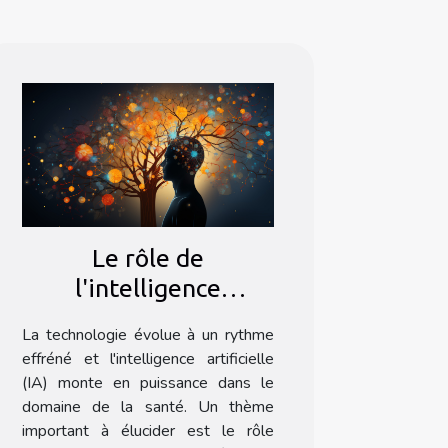
Le rôle de
l'intelligence
artificielle dans la
La technologie évolue à un rythme
détection précoce des
effréné et l'intelligence artificielle
maladies
(IA) monte en puissance dans le
domaine de la santé. Un thème
important à élucider est le rôle