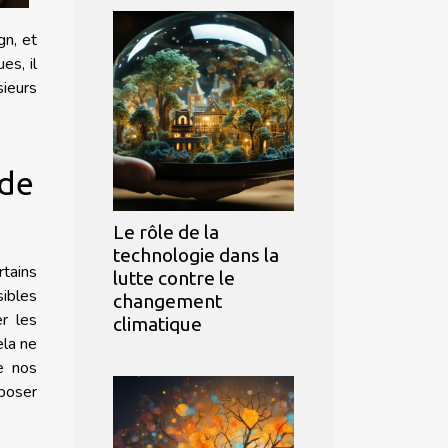
gn, et
es, il
sieurs
 de
Le rôle de la
technologie dans la
rtains
lutte contre le
sibles
changement
er les
climatique
ela ne
e nos
 poser