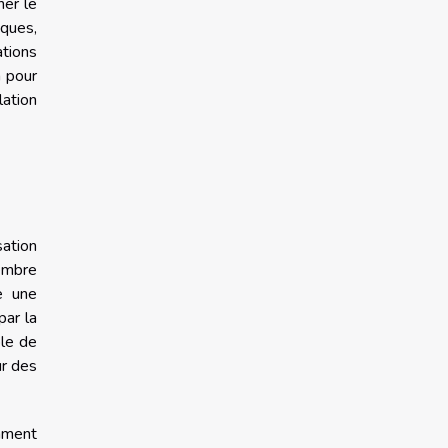
ner le
ques,
ations
 pour
lation
sation
membre
re une
par la
ble de
ur des
omment