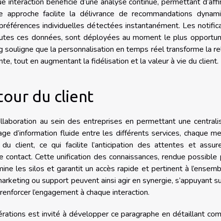
interaction bénéficie d’une analyse continue, permettant d’affi
tte approche facilite la délivrance de recommandations dynami
références individuelles détectées instantanément. Les notific
toutes ces données, sont déployées au moment le plus opportun
g souligne que la personnalisation en temps réel transforme la re
te, tout en augmentant la fidélisation et la valeur à vie du client.
tour du client
laboration au sein des entreprises en permettant une centrali
age d’information fluide entre les différents services, chaque 
du client, ce qui facilite l’anticipation des attentes et assu
contact. Cette unification des connaissances, rendue possible 
ne les silos et garantit un accès rapide et pertinent à l’ensem
marketing ou support peuvent ainsi agir en synergie, s’appuyant s
 renforcer l’engagement à chaque interaction.
pérations est invité à développer ce paragraphe en détaillant c