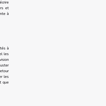
écrire
urs et
ante à
ptés à
el les
vision
uster
retour
er les
t que