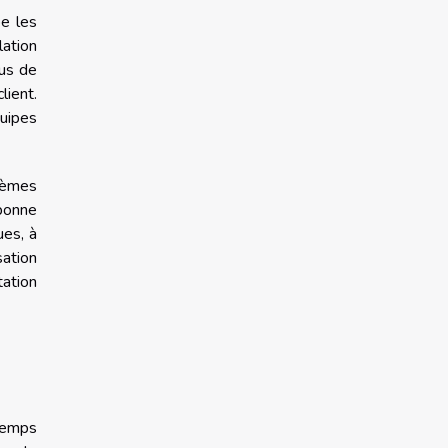
pe les
lation
lus de
lient.
quipes
stèmes
bonne
ues, à
sation
ation
 temps