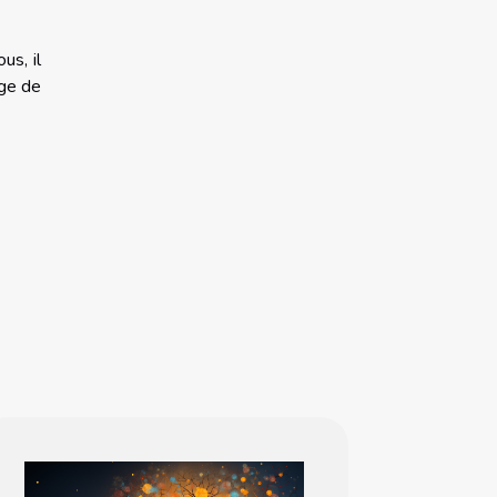
us, il
age de