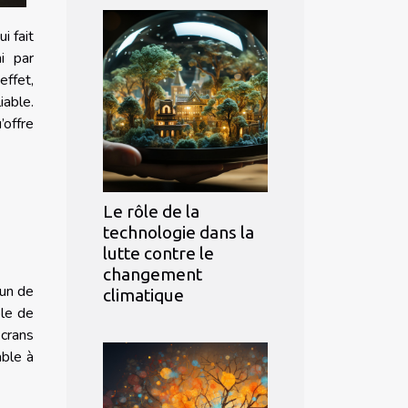
i fait
i par
effet,
iable.
’offre
Le rôle de la
technologie dans la
lutte contre le
changement
cun de
climatique
ble de
écrans
able à