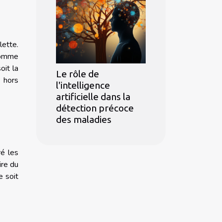
lette.
 comme
oit la
Le rôle de
n hors
l'intelligence
artificielle dans la
détection précoce
des maladies
ré les
ire du
e soit