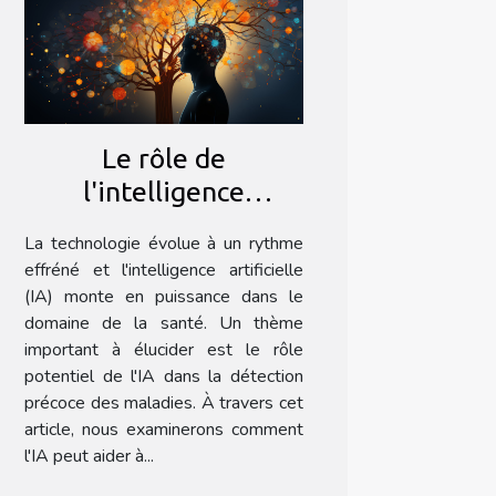
Le rôle de
l'intelligence
artificielle dans la
La technologie évolue à un rythme
détection précoce des
effréné et l'intelligence artificielle
maladies
(IA) monte en puissance dans le
domaine de la santé. Un thème
important à élucider est le rôle
potentiel de l'IA dans la détection
précoce des maladies. À travers cet
article, nous examinerons comment
l'IA peut aider à...