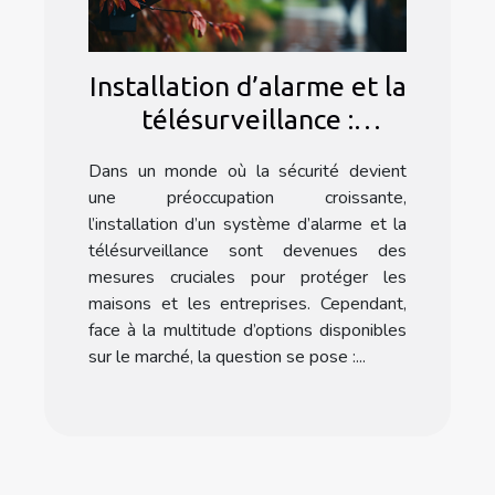
Installation d’alarme et la
télésurveillance :
Pourquoi faire appel à
Dans un monde où la sécurité devient
une agence spécialisée ?
une préoccupation croissante,
l’installation d’un système d’alarme et la
télésurveillance sont devenues des
mesures cruciales pour protéger les
maisons et les entreprises. Cependant,
face à la multitude d’options disponibles
sur le marché, la question se pose :...