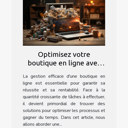
Optimisez votre
boutique en ligne avec
l'automatisation : les
La gestion efficace d'une boutique en
secrets d'un nettoyage
ligne est essentielle pour garantir sa
efficace sur Prestashop
réussite et sa rentabilité. Face à la
quantité croissante de tâches à effectuer,
il devient primordial de trouver des
solutions pour optimiser les processus et
gagner du temps. Dans cet article, nous
allons aborder une...