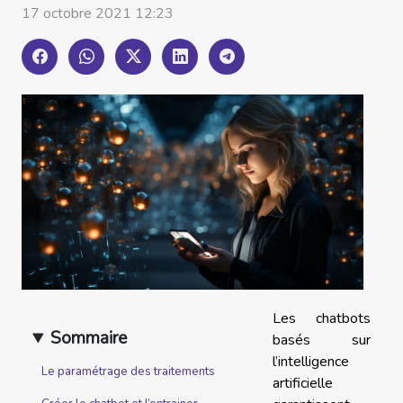
17 octobre 2021 12:23
Les chatbots
Sommaire
basés sur
l’intelligence
Le paramétrage des traitements
artificielle