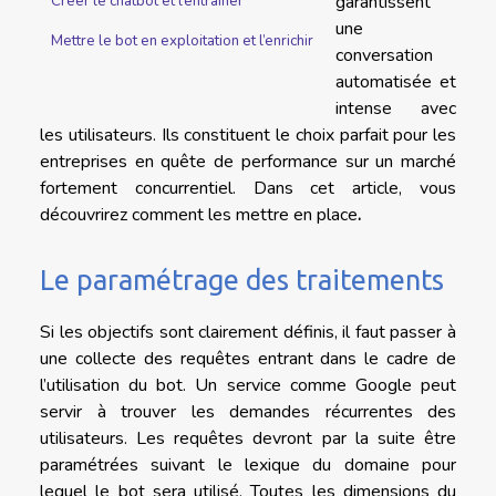
garantissent
Créer le chatbot et l’entrainer
une
Mettre le bot en exploitation et l’enrichir
conversation
automatisée et
intense avec
les utilisateurs. Ils constituent le choix parfait pour les
entreprises en quête de performance sur un marché
fortement concurrentiel. Dans cet article, vous
découvrirez comment les mettre en place
.
Le paramétrage des traitements
Si les objectifs sont clairement définis, il faut passer à
une collecte des requêtes entrant dans le cadre de
l’utilisation du bot. Un service comme Google peut
servir à trouver les demandes récurrentes des
utilisateurs. Les requêtes devront par la suite être
paramétrées suivant le lexique du domaine pour
lequel le bot sera utilisé. Toutes les dimensions du