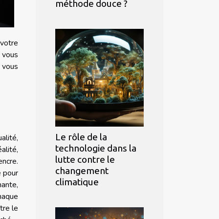
méthode douce ?
 votre
s vous
n vous
Le rôle de la
alité,
technologie dans la
éalité,
lutte contre le
encre.
changement
e pour
climatique
mante,
chaque
tre le