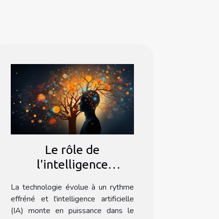
Le rôle de
l'intelligence
artificielle dans la
La technologie évolue à un rythme
détection précoce des
effréné et l'intelligence artificielle
maladies
(IA) monte en puissance dans le