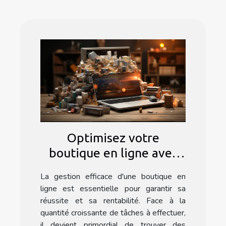
Optimisez votre
boutique en ligne avec
l'automatisation : les
La gestion efficace d'une boutique en
secrets d'un nettoyage
ligne est essentielle pour garantir sa
efficace sur Prestashop
réussite et sa rentabilité. Face à la
quantité croissante de tâches à effectuer,
il devient primordial de trouver des