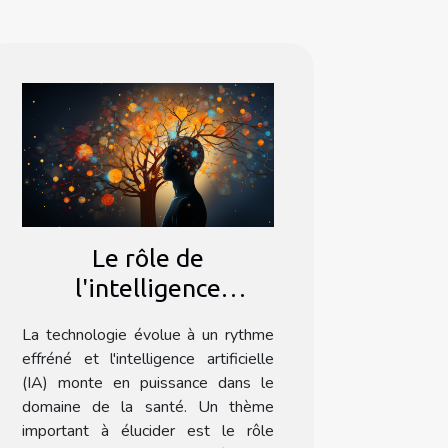
Le rôle de
l'intelligence
artificielle dans la
La technologie évolue à un rythme
détection précoce des
effréné et l'intelligence artificielle
maladies
(IA) monte en puissance dans le
domaine de la santé. Un thème
important à élucider est le rôle